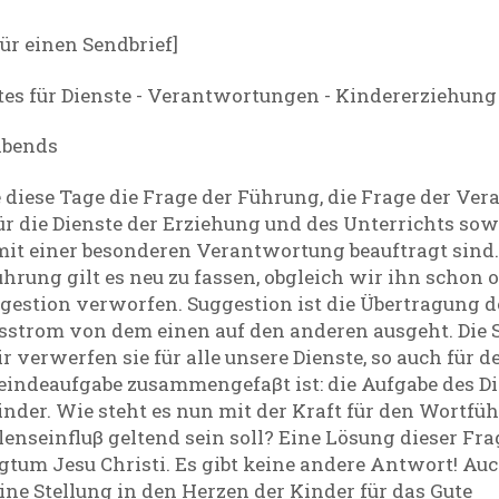
ür einen Sendbrief]
tes für Dienste - Verantwortungen - Kindererziehung
 abends
 diese Tage die Frage der Führung, die Frage der Ver
ür die Dienste der Erziehung und des Unterrichts sowi
it einer besonderen Verantwortung beauftragt sind. 
rung gilt es neu zu fassen, obgleich wir ihn schon of
gestion verworfen. Suggestion ist die Übertragung d
tsstrom von dem einen auf den anderen ausgeht. Die 
ir verwerfen sie für alle unsere Dienste, so auch für 
eindeaufgabe zusammengefaβt ist: die Aufgabe des Di
nder. Wie steht es nun mit der Kraft für den Wortfü
enseinfluβ geltend sein soll? Eine Lösung dieser Fra
ligtum Jesu Christi. Es gibt keine andere Antwort! Au
ine Stellung in den Herzen der Kinder für das Gute