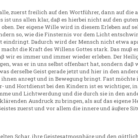
lle, zuerst freilich auf den Wortführer, dann auf die
Es ist uns allen klar, daβ es hierbei nicht auf den gu
 oben. Der eigene Wille wird in diesem Erleben auf 
dern so, wie die Finsternis vor dem Licht entschwind
t eindringt. Dadurch wird der Mensch nicht etwa apat
, macht die Kraft des Willens Gottes stark. Das muβ er
aβ wir es immer und immer wieder erleben. Der Heilige
gen, was er in uns selbst offenbart hat, sondern daβ
as derselbe Geist gerade jetzt und hier in den ande
r ihnen anregt und in Bewegung bringt. Fast möchte 
 und Hortdienst bei den Kindern ist es wichtiger, in
me und Lichtwerdung und die durch sie in den ander
renden Ausdruck zu bringen, als auf das eigene Her
eistes zuerst und vor allem die innere und äuβere Sit
lten Schar, ihre Geistesatmosphäre und den göttli