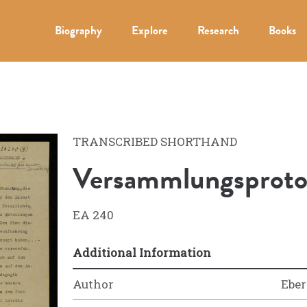
Biography
Explore
Research
Books
TRANSCRIBED SHORTHAND
Versammlungsprotoko
EA 240
Additional Information
Author
Eber