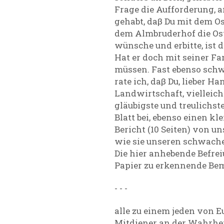
Frage die Aufforderung, a
gehabt, daβ Du mit dem O
dem Almbruderhof die Oste
wünsche und erbitte, ist
Hat er doch mit seiner F
müssen. Fast ebenso schw
rate ich, daβ Du, lieber H
Landwirtschaft, vielleic
gläubigste und treulichst
Blatt bei, ebenso einen k
Bericht (10 Seiten) von u
wie sie unseren schwach
Die hier anhebende Befre
Papier zu erkennende Bemü
- - -
alle zu einem jeden von E
Mitdiener an der Wahrhei