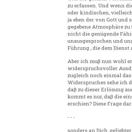
zu erfassen. Und wenn die
oder kindischen, vielleic
ja eben der von Gott und 
gegebene Atmosphäre zu f
nicht die genügende Fähig
unausgesprochen und unge
Führung , die dem Dienst
Aber ich muβ nun wohl en
widerspruchsvoller Ausdru
zugleich noch einmal das
Widerspruches sehe ich da
daβ zu dieser Erlösung a
kommt es nur, daβ die ei
erschien? Diese Frage darf
- - -
sonders an Dich, geliebter