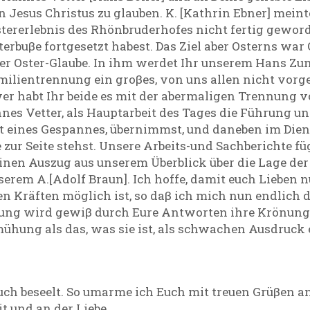
n Jesus Christus zu glauben. K. [Kathrin Ebner] mein
stererlebnis des Rhönbruderhofes nicht fertig geword
rbuβe fortgesetzt habest. Das Ziel aber Osterns war 
 der Oster-Glaube. In ihm werdet Ihr unserem Hans Zu
amilientrennung ein groβes, von uns allen nicht vor
er habt Ihr beide es mit der abermaligen Trennung v
annes Vetter, als Hauptarbeit des Tages die Führung u
ht eines Gespannes, übernimmst, und daneben im Die
e zur Seite stehst. Unsere Arbeits-und Sachberichte f
leinen Auszug aus unserem Überblick über die Lage d
nserem A.[Adolf Braun]. Ich hoffe, damit euch Lieben 
en Kräften möglich ist, so daβ ich mich nun endli
iung wird gewiβ durch Eure Antworten ihre Krönung 
hung als das, was sie ist, als schwachen Ausdruck e
uch beseelt. So umarme ich Euch mit treuen Grüβen an
t und an der Liebe.