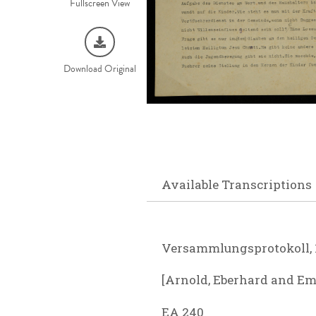
Fullscreen View
Download Original
Available Transcriptions
Versammlungsprotokoll, 1
[Arnold, Eberhard and Emm
EA 240