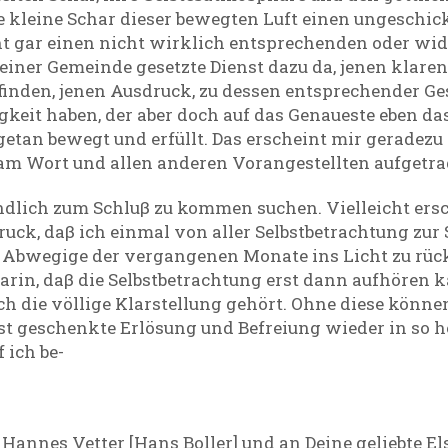
 kleine Schar dieser bewegten Luft einen ungeschickt
ht gar einen nicht wirklich entsprechenden oder wid
seiner Gemeinde gesetzte Dienst dazu da, jenen klare
inden, jenen Ausdruck, zu dessen entsprechender Ges
keit haben, der aber doch auf das Genaueste eben das 
tan bewegt und erfüllt. Das erscheint mir geradezu
 am Wort und allen anderen Vorangestellten aufgetrag
dlich zum Schluβ zu kommen suchen. Vielleicht ersch
ck, daβ ich einmal von aller Selbstbetrachtung zur 
 Abwegige der vergangenen Monate ins Licht zu rück
rin, daβ die Selbstbetrachtung erst dann aufhören k
uch die völlige Klarstellung gehört. Ohne diese kön
nst geschenkte Erlösung und Befreiung wieder in so
 ich be-
 Hannes Vetter [Hans Boller] und an Deine geliebte El