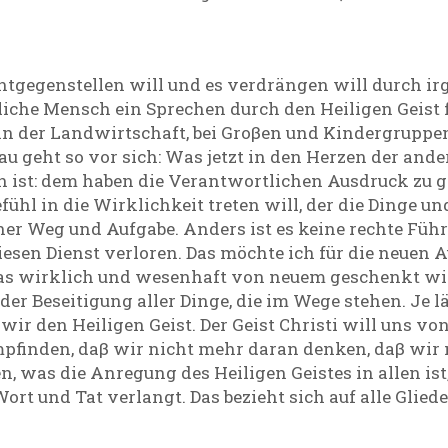
entgegenstellen will und es verdrängen will durch ir
che Mensch ein Sprechen durch den Heiligen Geist f
: in der Landwirtschaft, bei Groβen und Kindergruppen
u geht so vor sich: Was jetzt in den Herzen der ande
h ist: dem haben die Verantwortlichen Ausdruck zu g
hl in die Wirklichkeit treten will, der die Dinge und
her Weg und Aufgabe. Anders ist es keine rechte Fü
 diesen Dienst verloren. Das möchte ich für die neuen 
das wirklich und wesenhaft von neuem geschenkt wir
 der Beseitigung aller Dinge, die im Wege stehen. Je l
 den Heiligen Geist. Der Geist Christi will uns von 
mpfinden, daβ wir nicht mehr daran denken, daβ wir 
n, was die Anregung des Heiligen Geistes in allen i
rt und Tat verlangt. Das bezieht sich auf alle Gliede