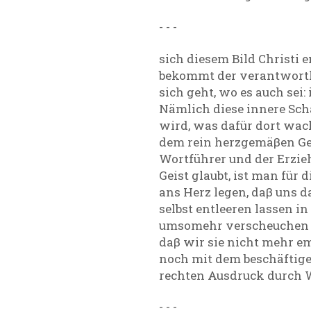
- - -
sich diesem Bild Christi 
bekommt der verantwortli
sich geht, wo es auch sei
Nämlich diese innere Scha
wird, was dafür dort wac
dem rein herzgemäβen Gefü
Wortführer und der Erzie
Geist glaubt, ist man für
ans Herz legen, daβ uns 
selbst entleeren lassen in
umsomehr verscheuchen wir
daβ wir sie nicht mehr e
noch mit dem beschäftige
rechten Ausdruck durch Wo
- - -