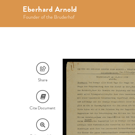
Eberhard Arnold
Founder of the Bruderhof
Share
Cite Document