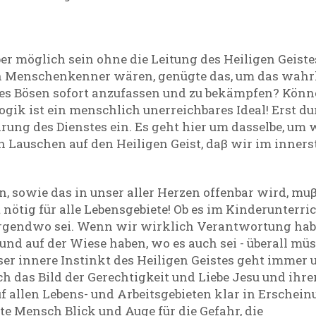
ber möglich sein ohne die Leitung des Heiligen Geis
 Menschenkenner wären, genügte das, um das wahrha
des Bösen sofort anzufassen und zu bekämpfen? Könn
gik ist ein menschlich unerreichbares Ideal! Erst du
rung des Dienstes ein. Es geht hier um dasselbe, um
n Lauschen auf den Heiligen Geist, daβ wir im inners
, sowie das in unser aller Herzen offenbar wird, muβ 
t nötig für alle Lebensgebiete! Ob es im Kinderunterric
 irgendwo sei. Wenn wir wirklich Verantwortung habe
 und auf der Wiese haben, wo es auch sei - überall 
eser innere Instinkt des Heiligen Geistes geht immer u
ch das Bild der Gerechtigkeit und Liebe Jesu und ihre
uf allen Lebens- und Arbeitsgebieten klar in Erschei
e Mensch Blick und Auge für die Gefahr, die