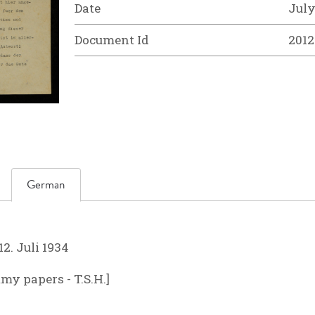
Date
July
Document Id
2012
German
2. Juli 1934
y papers - T.S.H.]