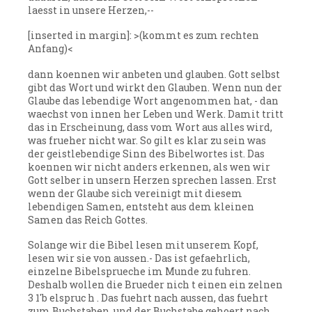
laesst in unsere Herzen,--
[inserted in margin]: >(kommt es zum rechten
Anfang)<
dann koennen wir anbeten und glauben. Gott selbst
gibt das Wort und wirkt den Glauben. Wenn nun der
Glaube das lebendige Wort angenommen hat, - dan
waechst von innen her Leben und Werk. Damit tritt
das in Erscheinung, dass vom Wort aus alles wird,
was frueher nicht war. So gilt es klar zu sein was
der geistlebendige Sinn des Bibelwortes ist. Das
koennen wir nicht anders erkennen, als wen wir
Gott selber in unsern Herzen sprechen lassen. Erst
wenn der Glaube sich vereinigt mit diesem
lebendigen Samen, entsteht aus dem kleinen
Samen das Reich Gottes.
Solange wir die Bibel lesen mit unserem Kopf,
lesen wir sie von aussen.- Das ist gefaehrlich,
einzelne Bibelsprueche im Munde zu fuhren.
Deshalb wollen die Brueder nich t einen ein zelnen
3 1'b elspruc h . Das fuehrt nach aussen, das fuehrt
zum Buchstaben, und der Buchstabe gehoert nach