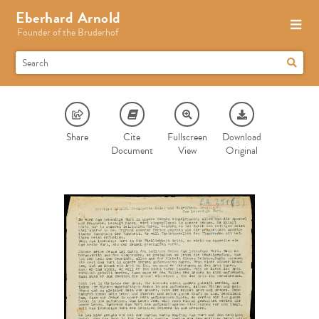
Eberhard Arnold
Founder of the Bruderhof
Share
Cite
Fullscreen
Download
Document
View
Original