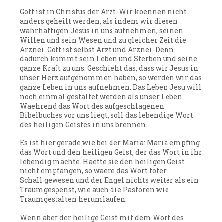
Gott ist in Christus der Arzt. Wir koennen nicht
anders geheilt werden, als indem wir diesen
wahrhaftigen Jesus in uns aufnehmen, seinen
Willen und sein Wesen und zu gleicher Zeit die
Arznei. Gott ist selbst Arzt und Arznei. Denn
dadurch kommt sein Leben und Sterben und seine
ganze Kraft zu uns. Geschieht das, dass wir Jesus in
unser Herz aufgenommen haben, so werden wir das
ganze Leben in uns aufnehmen. Das Leben Jesu will
noch einmal gestaltet werden als unser Leben.
Waehrend das Wort des aufgeschlagenen
Bibelbuches vor uns liegt, soll das lebendige Wort
des heiligen Geistes in uns brennen.
Es ist hier gerade wie bei der Maria: Maria empfing
das Wort und den heiligen Geist, der das Wort in ihr
lebendig machte. Haette sie den heiligen Geist
nicht empfangen, so waere das Wort toter
Schall·gewesen und der Engel nichts weiter als ein
Traumgespenst, wie auch die Pastoren wie
Traumgestalten herumlaufen.
Wenn aber der heilige Geist mit dem Wort des